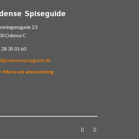
dense Spiseguide
onningensgade 23
00 Odense C
.
28 35 01 60
il@odensespiseguide.dk
> Mere om annoncering