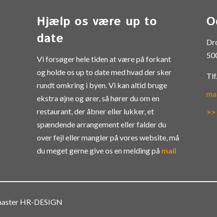
Hjælp os være up to
O
date
Dr
50
Vi forsøger hele tiden at være på forkant
og holde os up to date med hvad der sker
Tlf
rundt omkring i byen. Vi kan altid bruge
ma
ekstra øjne og ører, så hører du om en
restaurant, der åbner eller lukker, et
>>
spændende arrangement eller falder du
over fejl eller mangler på vores website, må
du meget gerne give os en melding på
mail
bmaster HR-DESIGN