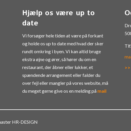
Hjælp os være up to
O
date
Dr
50
Vi forsøger hele tiden at være på forkant
og holde os up to date med hvad der sker
Tlf
rundt omkring i byen. Vi kan altid bruge
ma
ekstra øjne og ører, så hører du om en
restaurant, der åbner eller lukker, et
>>
spændende arrangement eller falder du
over fejl eller mangler på vores website, må
du meget gerne give os en melding på
mail
bmaster HR-DESIGN