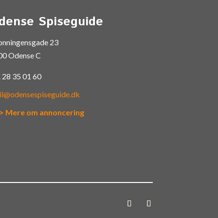
dense Spiseguide
onningensgade 23
00 Odense C
.
28 35 01 60
il@odensespiseguide.dk
> Mere om annoncering