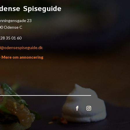
dense Spiseguide
onningensgade 23
00 Odense C
.
28 35 01 60
l@odensespiseguide.dk
> Mere om annoncering