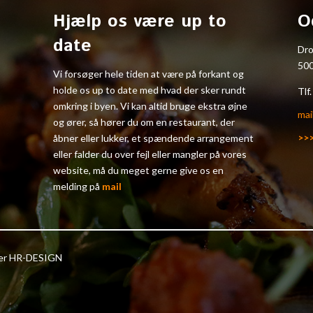
Hjælp os være up to
O
date
Dr
50
Vi forsøger hele tiden at være på forkant og
holde os up to date med hvad der sker rundt
Tlf
omkring i byen. Vi kan altid bruge ekstra øjne
mai
og ører, så hører du om en restaurant, der
>>
åbner eller lukker, et spændende arrangement
eller falder du over fejl eller mangler på vores
website, må du meget gerne give os en
melding på
mail
ter HR-DESIGN