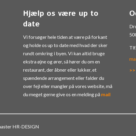
Hjælp os være up to
O
date
Dr
50
Vi forsøger hele tiden at være på forkant
og holde os up to date med hvad der sker
Tlf
rundt omkring i byen. Vi kan altid bruge
ma
ekstra øjne og ører, så hører du om en
restaurant, der åbner eller lukker, et
>>
spændende arrangement eller falder du
over fejl eller mangler på vores website, må
du meget gerne give os en melding på
mail
bmaster HR-DESIGN