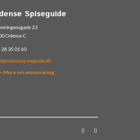
dense Spiseguide
onningensgade 23
00 Odense C
.
28 35 01 60
il@odensespiseguide.dk
> Mere om annoncering