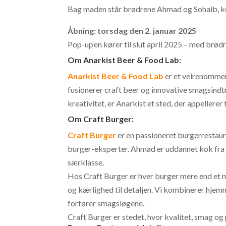
Bag maden står brødrene Ahmad og Sohaib, ke
Åbning: torsdag den 2. januar 2025
Pop-up’en kører til slut april 2025 – med brødr
Om Anarkist Beer & Food Lab:
Anarkist Beer & Food Lab
er et velrenommer
fusionerer craft beer og innovative smagsindtr
kreativitet, er Anarkist et sted, der appellerer 
Om Craft Burger:
Craft Burger
er en passioneret burgerrestaur
burger-eksperter. Ahmad er uddannet kok fra e
særklasse.
Hos Craft Burger er hver burger mere end et
og kærlighed til detaljen. Vi kombinerer hje
forfører smagsløgene.
Craft Burger er stedet, hvor kvalitet, smag og