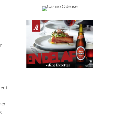
er
er i
ner
g