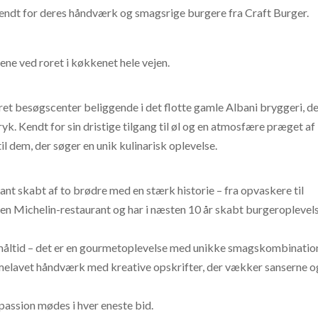
ndt for deres håndværk og smagsrige burgere fra Craft Burger.
ene ved roret i køkkenet hele vejen.
et besøgscenter beliggende i det flotte gamle Albani bryggeri, d
yk. Kendt for sin dristige tilgang til øl og en atmosfære præget af
til dem, der søger en unik kulinarisk oplevelse.
ant skabt af to brødre med en stærk historie – fra opvaskere til
n Michelin-restaurant og har i næsten 10 år skabt burgeroplevels
 måltid – det er en gourmetoplevelse med unikke smagskombinatio
mmelavet håndværk med kreative opskrifter, der vækker sanserne o
 passion mødes i hver eneste bid.