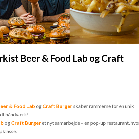
kist Beer & Food Lab og Craft
Beer & Food Lab
og
Craft Burger
skaber rammerne for en unik
odt håndværk!
ab
og
Craft Burger
et nyt samarbejde – en pop-up restaurant, hvo
pklasse.