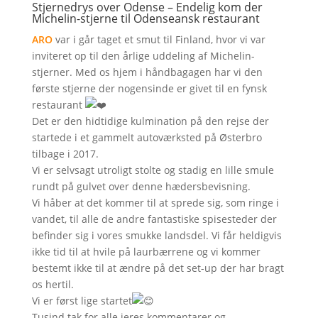
Stjernedrys over Odense – Endelig kom der
Michelin-stjerne til Odenseansk restaurant
ARO
var i går taget et smut til Finland, hvor vi var
inviteret op til den årlige uddeling af Michelin-
stjerner. Med os hjem i håndbagagen har vi den
første stjerne der nogensinde er givet til en fynsk
restaurant
Det er den hidtidige kulmination på den rejse der
startede i et gammelt autoværksted på Østerbro
tilbage i 2017.
Vi er selvsagt utroligt stolte og stadig en lille smule
rundt på gulvet over denne hædersbevisning.
Vi håber at det kommer til at sprede sig, som ringe i
vandet, til alle de andre fantastiske spisesteder der
befinder sig i vores smukke landsdel. Vi får heldigvis
ikke tid til at hvile på laurbærrene og vi kommer
bestemt ikke til at ændre på det set-up der har bragt
os hertil.
Vi er først lige startet
Tusind tak for alle jeres kommentarer og