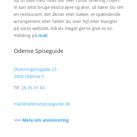
up to date med hvad der sker rundt omkring i byen.
Vi kan altid bruge ekstra øjne og ører, så hører du om
en restaurant, der åbner eller lukker, et spændende
arrangement eller falder du over fejl eller mangler
på vores website, må du meget gerne give os en
melding på
mail
Odense Spiseguide
Dronningensgade 23
5000 Odense C
Tlf.
28 35 01 60
mail@odensespiseguide.dk
>>> Mere om annoncering