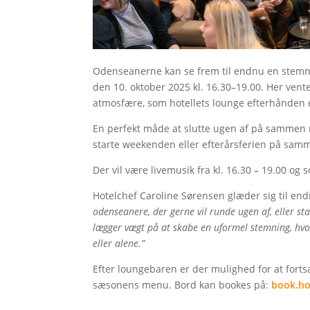
Odenseanerne kan se frem til endnu en stemn
den 10. oktober 2025 kl. 16.30–19.00. Her vent
atmosfære, som hotellets lounge efterhånden e
En perfekt måde at slutte ugen af på sammen m
starte weekenden eller efterårsferien på sa
Der vil være livemusik fra kl. 16.30 – 19.00 og 
Hotelchef Caroline Sørensen glæder sig til en
odenseanere, der gerne vil runde ugen af, eller st
lægger vægt på at skabe en uformel stemning, h
eller alene.”
Efter loungebaren er der mulighed for at forts
sæsonens menu. Bord kan bookes på:
book.ho