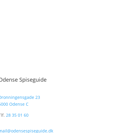
Odense Spiseguide
Dronningensgade 23
5000 Odense C
Tlf.
28 35 01 60
mail@odensespiseguide.dk