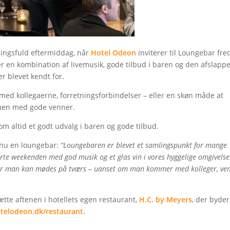
ingsfuld eftermiddag, når
Hotel Odeon
inviterer til Loungebar fre
er en kombination af livemusik, gode tilbud i baren og den afslapp
r blevet kendt for.
ed kollegaerne, forretningsforbindelser – eller en skøn måde at
mmen med gode venner.
som altid et godt udvalg i baren og gode tilbud.
dnu en loungebar:
“Loungebaren er blevet et samlingspunkt for mange
arte weekenden med god musik og et glas vin i vores hyggelige omgivelse
vor man kan mødes på tværs – uanset om man kommer med kolleger, ve
ætte aftenen i hotellets egen restaurant,
H.C. by Meyers
, der byde
telodeon.dk/restaurant
.