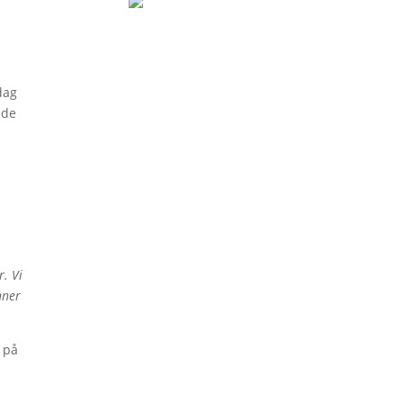
dag
ede
r. Vi
nner
r på