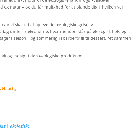
får et unikt indblik i de økologiske landbrugs kvaliteter.
d og natur – og du får mulighed for at blande dig i, hvilken vej
vor vi skal ud at opleve det økologiske griseliv.
middag under trækronerne, hvor menuen står på økologisk helstegt
sager i sæson – og sommerlig rabarbertrifli til dessert. Alt sammen
ak og indsigt i den økologiske produktion.
3 Haarby.
dag
|
økologiske