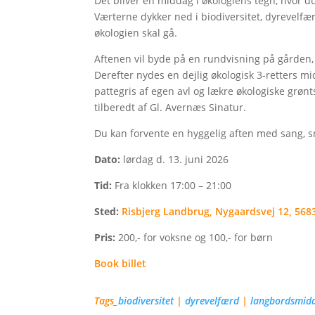
Det bliver en middag i økologiens tegn, hvor du 
Værterne dykker ned i biodiversitet, dyrevelfær
økologien skal gå.
Aftenen vil byde på en rundvisning på gården, h
Derefter nydes en dejlig økologisk 3-retters 
pattegris af egen avl og lækre økologiske grønt
tilberedt af Gl. Avernæs Sinatur.
Du kan forvente en hyggelig aften med sang, sn
Dato:
lørdag d. 13. juni 2026
Tid:
Fra klokken 17:00 – 21:00
Sted:
Risbjerg Landbrug, Nygaardsvej 12, 568
Pris:
200,- for voksne og 100,- for børn
Book billet
Tags_
biodiversitet
|
dyrevelfærd
|
langbordsmid