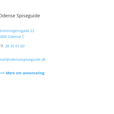
Odense Spiseguide
Dronningensgade 23
5000 Odense C
Tlf.
28 35 01 60
mail@odensespiseguide.dk
>>> Mere om annoncering