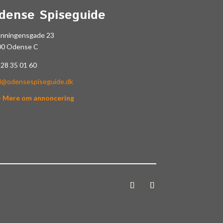
dense Spiseguide
onningensgade 23
00 Odense C
.
28 35 01 60
l@odensespiseguide.dk
> Mere om annoncering