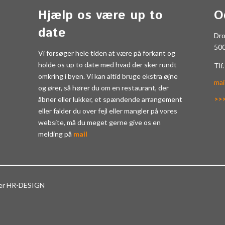
Hjælp os være up to
O
date
Dr
50
Vi forsøger hele tiden at være på forkant og
holde os up to date med hvad der sker rundt
Tlf
omkring i byen. Vi kan altid bruge ekstra øjne
mai
og ører, så hører du om en restaurant, der
>>
åbner eller lukker, et spændende arrangement
eller falder du over fejl eller mangler på vores
website, må du meget gerne give os en
melding på
mail
ter HR-DESIGN