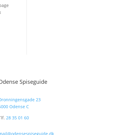
lbage
x
Odense Spiseguide
Dronningensgade 23
5000 Odense C
Tlf.
28 35 01 60
mail@odensespiseguide.dk