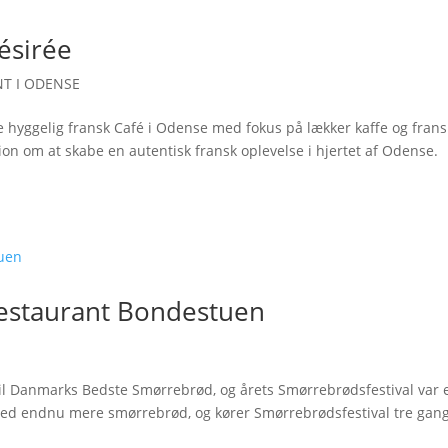
ésirée
T I ODENSE
e hyggelig fransk Café i Odense med fokus på lækker kaffe og fran
ion om at skabe en autentisk fransk oplevelse i hjertet af Odense.
Restaurant Bondestuen
til Danmarks Bedste Smørrebrød, og årets Smørrebrødsfestival var 
s med endnu mere smørrebrød, og kører Smørrebrødsfestival tre gan