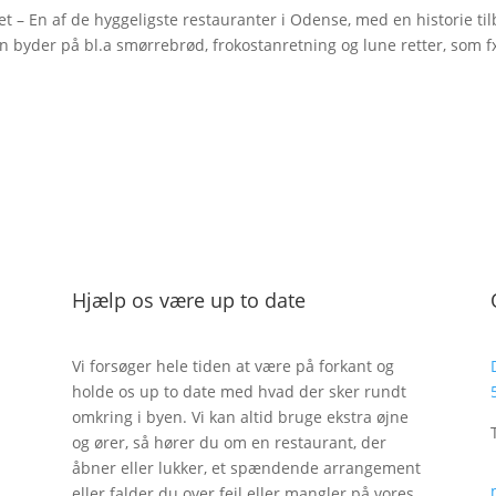
t – En af de hyggeligste restauranter i Odense, med en historie ti
en byder på bl.a smørrebrød, frokostanretning og lune retter, som f
Hjælp os være up to date
Vi forsøger hele tiden at være på forkant og
holde os up to date med hvad der sker rundt
omkring i byen. Vi kan altid bruge ekstra øjne
og ører, så hører du om en restaurant, der
åbner eller lukker, et spændende arrangement
eller falder du over fejl eller mangler på vores