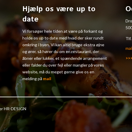
Hjælp os være up to
O
date
Dr
50
Vi forsøger hele tiden at være på forkant og
holde os up to date med hvad der sker rundt
Tlf
omkring i byen. Vi kan altid bruge ekstra øjne
mai
og ører, så hører du om en restaurant, der
>>
åbner eller lukker, et spændende arrangement
eller falder du over fejl eller mangler på vores
website, må du meget gerne give os en
melding på
mail
ter HR-DESIGN