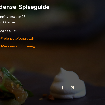
dense Spiseguide
onningensgade 23
00 Odense C
.
28 35 01 60
l@odensespiseguide.dk
> Mere om annoncering