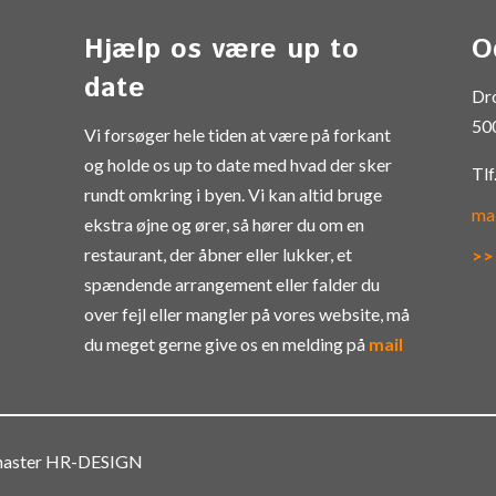
Hjælp os være up to
O
date
Dr
50
Vi forsøger hele tiden at være på forkant
og holde os up to date med hvad der sker
Tlf
rundt omkring i byen. Vi kan altid bruge
ma
ekstra øjne og ører, så hører du om en
restaurant, der åbner eller lukker, et
>>
spændende arrangement eller falder du
over fejl eller mangler på vores website, må
du meget gerne give os en melding på
mail
bmaster HR-DESIGN