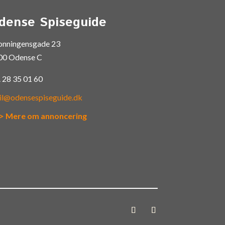
dense Spiseguide
onningensgade 23
00 Odense C
.
28 35 01 60
il@odensespiseguide.dk
> Mere om annoncering