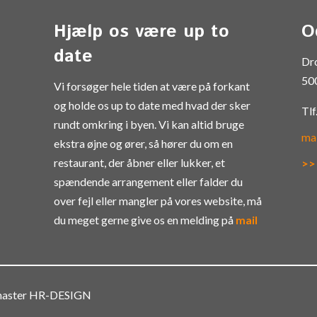
Hjælp os være up to
O
date
Dr
50
Vi forsøger hele tiden at være på forkant
og holde os up to date med hvad der sker
Tlf
rundt omkring i byen. Vi kan altid bruge
ma
ekstra øjne og ører, så hører du om en
restaurant, der åbner eller lukker, et
>>
spændende arrangement eller falder du
over fejl eller mangler på vores website, må
du meget gerne give os en melding på
mail
bmaster HR-DESIGN