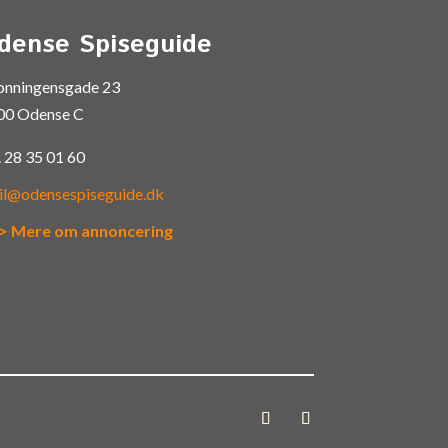
dense Spiseguide
onningensgade 23
00 Odense C
.
28 35 01 60
il@odensespiseguide.dk
> Mere om annoncering