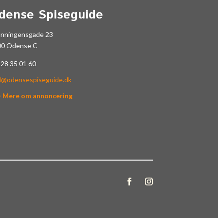
dense Spiseguide
onningensgade 23
00 Odense C
.
28 35 01 60
l@odensespiseguide.dk
> Mere om annoncering