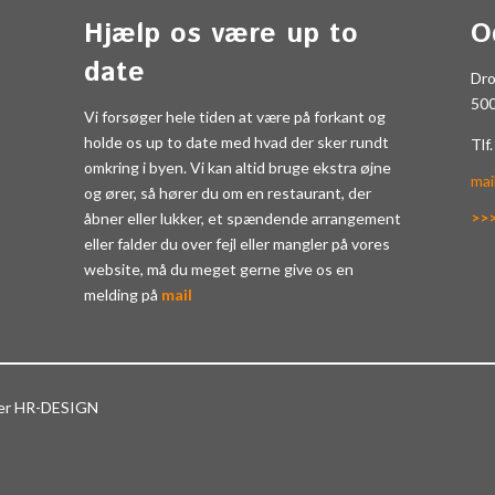
Hjælp os være up to
O
date
Dr
50
Vi forsøger hele tiden at være på forkant og
holde os up to date med hvad der sker rundt
Tlf
omkring i byen. Vi kan altid bruge ekstra øjne
mai
og ører, så hører du om en restaurant, der
>>
åbner eller lukker, et spændende arrangement
eller falder du over fejl eller mangler på vores
website, må du meget gerne give os en
melding på
mail
ter HR-DESIGN