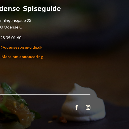
dense Spiseguide
onningensgade 23
00 Odense C
.
28 35 01 60
l@odensespiseguide.dk
> Mere om annoncering