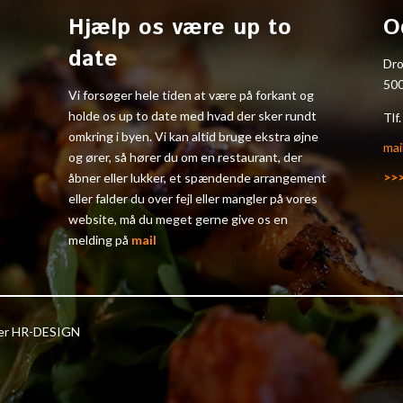
Hjælp os være up to
O
date
Dr
50
Vi forsøger hele tiden at være på forkant og
holde os up to date med hvad der sker rundt
Tlf
omkring i byen. Vi kan altid bruge ekstra øjne
mai
og ører, så hører du om en restaurant, der
>>
åbner eller lukker, et spændende arrangement
eller falder du over fejl eller mangler på vores
website, må du meget gerne give os en
melding på
mail
ter HR-DESIGN