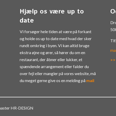
Hjælp os være up to
O
date
Dr
50
Vi forsøger hele tiden at være på forkant
og holde os up to date med hvad der sker
Tlf
rundt omkring i byen. Vi kan altid bruge
ma
ekstra øjne og ører, så hører du om en
restaurant, der åbner eller lukker, et
>>
spændende arrangement eller falder du
over fejl eller mangler på vores website, må
du meget gerne give os en melding på
mail
bmaster HR-DESIGN