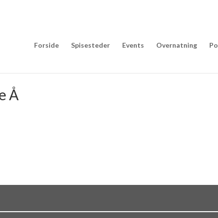
Forside
Spisesteder
Events
Overnatning
Po
e Å