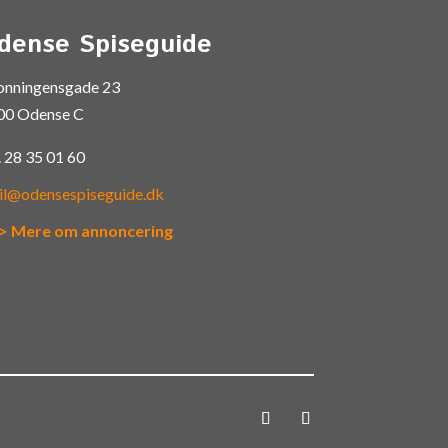
dense Spiseguide
onningensgade 23
00 Odense C
.
28 35 01 60
il@odensespiseguide.dk
> Mere om annoncering