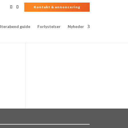
Kontakt & annoncering
lterabend guide
Forlystelser
Nyheder