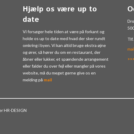
Hjælp os være up to
O
date
Dr
50
Vi forsøger hele tiden at være på forkant og
holde os up to date med hvad der sker rundt
Tlf
omkring i byen. Vi kan altid bruge ekstra øjne
mai
og ører, så hører du om en restaurant, der
>>
åbner eller lukker, et spændende arrangement
eller falder du over fejl eller mangler på vores
website, må du meget gerne give os en
melding på
mail
ter HR-DESIGN