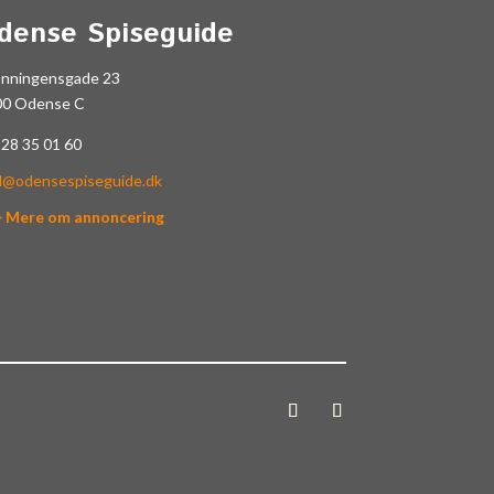
dense Spiseguide
onningensgade 23
00 Odense C
.
28 35 01 60
l@odensespiseguide.dk
> Mere om annoncering