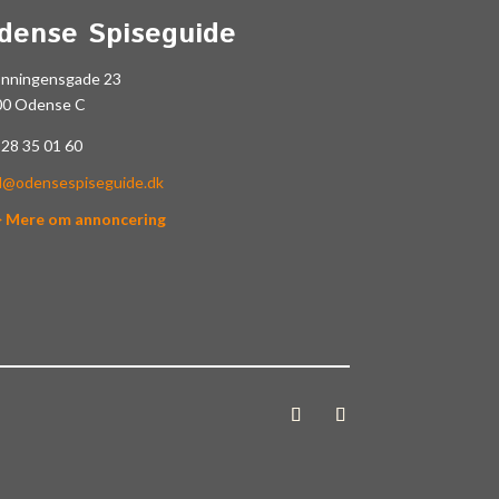
dense Spiseguide
onningensgade 23
00 Odense C
.
28 35 01 60
l@odensespiseguide.dk
> Mere om annoncering