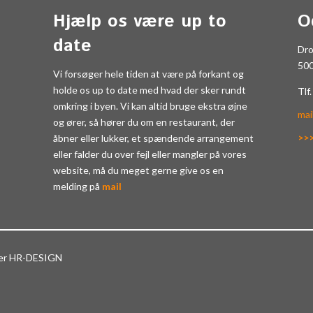
Hjælp os være up to
O
date
Dr
50
Vi forsøger hele tiden at være på forkant og
holde os up to date med hvad der sker rundt
Tlf
omkring i byen. Vi kan altid bruge ekstra øjne
mai
og ører, så hører du om en restaurant, der
>>
åbner eller lukker, et spændende arrangement
eller falder du over fejl eller mangler på vores
website, må du meget gerne give os en
melding på
mail
ter HR-DESIGN