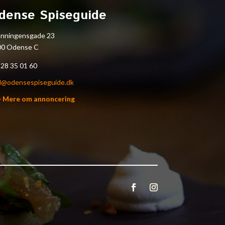
dense Spiseguide
onningensgade 23
00 Odense C
.
28 35 01 60
l@odensespiseguide.dk
> Mere om annoncering