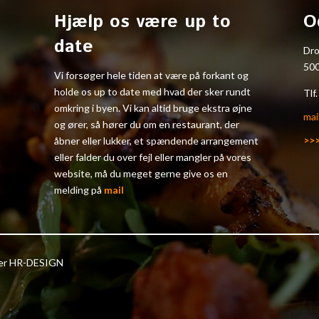
Hjælp os være up to
O
date
Dr
50
Vi forsøger hele tiden at være på forkant og
holde os up to date med hvad der sker rundt
Tlf
omkring i byen. Vi kan altid bruge ekstra øjne
mai
og ører, så hører du om en restaurant, der
>>
åbner eller lukker, et spændende arrangement
eller falder du over fejl eller mangler på vores
website, må du meget gerne give os en
melding på
mail
ter HR-DESIGN