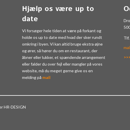
Hjælp os være up to
O
date
Dr
50
Vi forsøger hele tiden at være på forkant og
holde os up to date med hvad der sker rundt
Tlf
omkring i byen. Vi kan altid bruge ekstra øjne
mai
og ører, så hører du om en restaurant, der
>>
åbner eller lukker, et spændende arrangement
eller falder du over fejl eller mangler på vores
website, må du meget gerne give os en
melding på
mail
ter HR-DESIGN