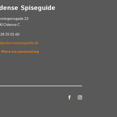
dense Spiseguide
onningensgade 23
00 Odense C
.
28 35 01 60
l@odensespiseguide.dk
> Mere om annoncering