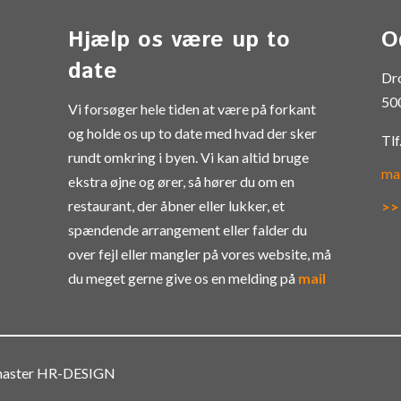
Hjælp os være up to
O
date
Dr
50
Vi forsøger hele tiden at være på forkant
og holde os up to date med hvad der sker
Tlf
rundt omkring i byen. Vi kan altid bruge
ma
ekstra øjne og ører, så hører du om en
restaurant, der åbner eller lukker, et
>>
spændende arrangement eller falder du
over fejl eller mangler på vores website, må
du meget gerne give os en melding på
mail
bmaster HR-DESIGN