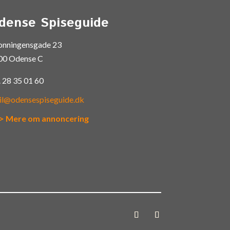
dense Spiseguide
onningensgade 23
00 Odense C
.
28 35 01 60
il@odensespiseguide.dk
> Mere om annoncering