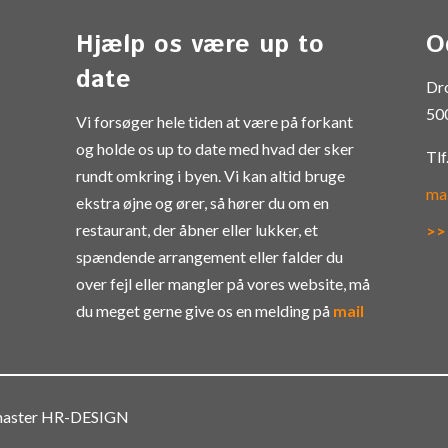
Hjælp os være up to
O
date
Dr
50
Vi forsøger hele tiden at være på forkant
og holde os up to date med hvad der sker
Tlf
rundt omkring i byen. Vi kan altid bruge
ma
ekstra øjne og ører, så hører du om en
restaurant, der åbner eller lukker, et
>>
spændende arrangement eller falder du
over fejl eller mangler på vores website, må
du meget gerne give os en melding på
mail
bmaster HR-DESIGN