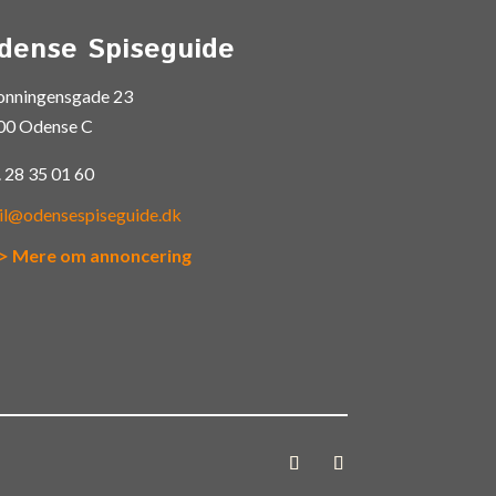
dense Spiseguide
onningensgade 23
00 Odense C
.
28 35 01 60
il@odensespiseguide.dk
> Mere om annoncering