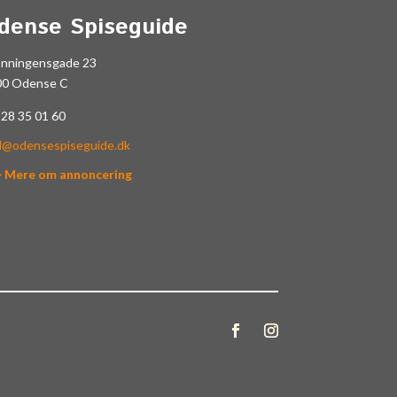
dense Spiseguide
onningensgade 23
00 Odense C
.
28 35 01 60
l@odensespiseguide.dk
> Mere om annoncering