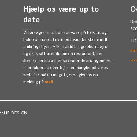
Hjælp os være up to
O
date
Dr
50
Vi forsøger hele tiden at være på forkant og
holde os up to date med hvad der sker rundt
Tlf
omkring i byen. Vi kan altid bruge ekstra øjne
mai
og ører, så hører du om en restaurant, der
>>
åbner eller lukker, et spændende arrangement
eller falder du over fejl eller mangler på vores
website, må du meget gerne give os en
melding på
mail
ter HR-DESIGN