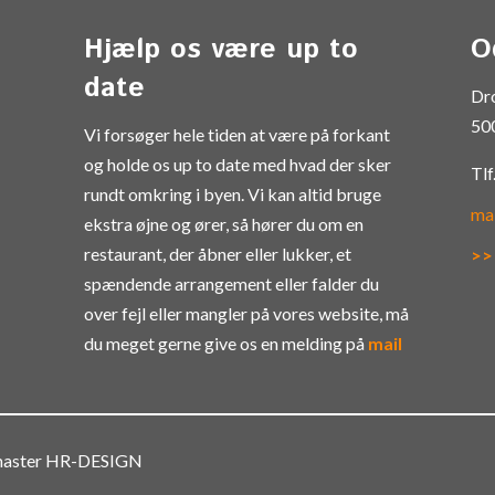
Hjælp os være up to
O
date
Dr
50
Vi forsøger hele tiden at være på forkant
og holde os up to date med hvad der sker
Tlf
rundt omkring i byen. Vi kan altid bruge
ma
ekstra øjne og ører, så hører du om en
restaurant, der åbner eller lukker, et
>>
spændende arrangement eller falder du
over fejl eller mangler på vores website, må
du meget gerne give os en melding på
mail
bmaster HR-DESIGN