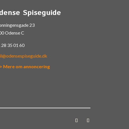
dense Spiseguide
onningensgade 23
00 Odense C
.
28 35 01 60
il@odensespiseguide.dk
> Mere om annoncering