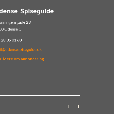
dense Spiseguide
onningensgade 23
00 Odense C
.
28 35 01 60
il@odensespiseguide.dk
> Mere om annoncering