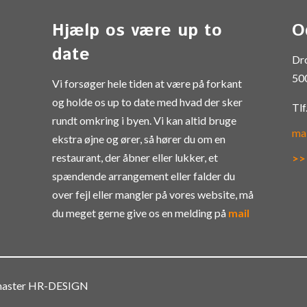
Hjælp os være up to
O
date
Dr
50
Vi forsøger hele tiden at være på forkant
og holde os up to date med hvad der sker
Tlf
rundt omkring i byen. Vi kan altid bruge
ma
ekstra øjne og ører, så hører du om en
restaurant, der åbner eller lukker, et
>>
spændende arrangement eller falder du
over fejl eller mangler på vores website, må
du meget gerne give os en melding på
mail
bmaster HR-DESIGN