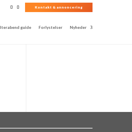
Kontakt & annoncering
lterabend guide
Forlystelser
Nyheder