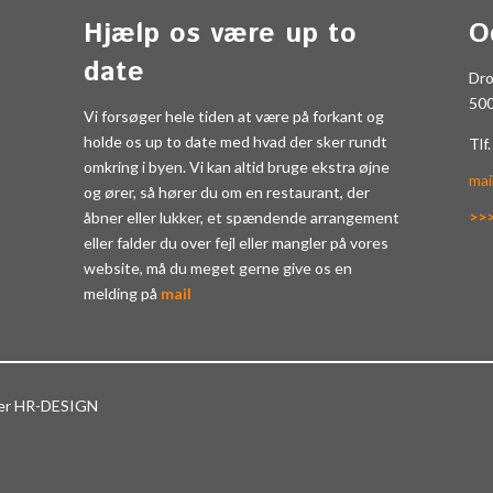
Hjælp os være up to
O
date
Dr
50
Vi forsøger hele tiden at være på forkant og
holde os up to date med hvad der sker rundt
Tlf
omkring i byen. Vi kan altid bruge ekstra øjne
mai
og ører, så hører du om en restaurant, der
>>
åbner eller lukker, et spændende arrangement
eller falder du over fejl eller mangler på vores
website, må du meget gerne give os en
melding på
mail
ter HR-DESIGN