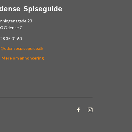
dense Spiseguide
onningensgade 23
00 Odense C
.
28 35 01 60
l@odensespiseguide.dk
> Mere om annoncering