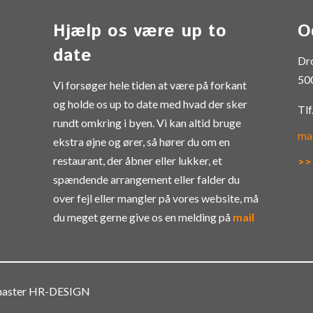
Hjælp os være up to
O
date
Dr
50
Vi forsøger hele tiden at være på forkant
og holde os up to date med hvad der sker
Tlf
rundt omkring i byen. Vi kan altid bruge
ma
ekstra øjne og ører, så hører du om en
restaurant, der åbner eller lukker, et
>>
spændende arrangement eller falder du
over fejl eller mangler på vores website, må
du meget gerne give os en melding på
mail
bmaster HR-DESIGN