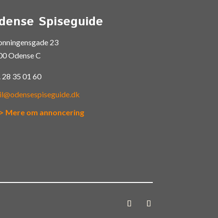
dense Spiseguide
onningensgade 23
00 Odense C
.
28 35 01 60
il@odensespiseguide.dk
> Mere om annoncering