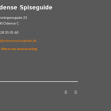
dense Spiseguide
onningensgade 23
00 Odense C
.
28 35 01 60
l@odensespiseguide.dk
> Mere om annoncering