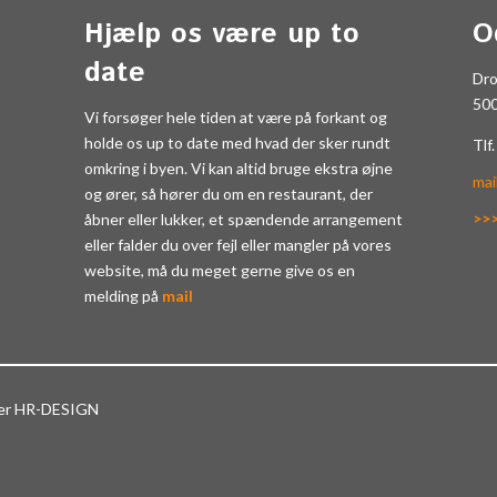
Hjælp os være up to
O
date
Dr
50
Vi forsøger hele tiden at være på forkant og
holde os up to date med hvad der sker rundt
Tlf
omkring i byen. Vi kan altid bruge ekstra øjne
mai
og ører, så hører du om en restaurant, der
>>
åbner eller lukker, et spændende arrangement
eller falder du over fejl eller mangler på vores
website, må du meget gerne give os en
melding på
mail
ter HR-DESIGN