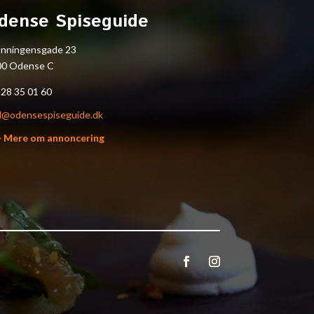
dense Spiseguide
onningensgade 23
00 Odense C
.
28 35 01 60
l@odensespiseguide.dk
> Mere om annoncering