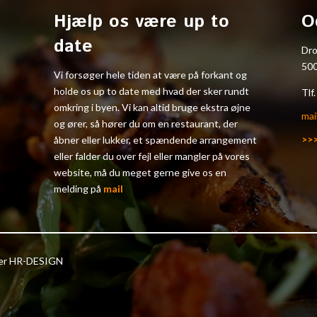
Hjælp os være up to
O
date
Dr
50
Vi forsøger hele tiden at være på forkant og
holde os up to date med hvad der sker rundt
Tlf
omkring i byen. Vi kan altid bruge ekstra øjne
mai
og ører, så hører du om en restaurant, der
>>
åbner eller lukker, et spændende arrangement
eller falder du over fejl eller mangler på vores
website, må du meget gerne give os en
melding på
mail
ter HR-DESIGN