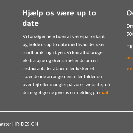
Hjælp os være up to
O
date
Dr
50
Vi forsøger hele tiden at være på forkant
og holde os up to date med hvad der sker
Tlf
rundt omkring i byen. Vi kan altid bruge
ma
ekstra øjne og ører, så hører du om en
restaurant, der åbner eller lukker, et
>>
spændende arrangement eller falder du
over fejl eller mangler på vores website, må
du meget gerne give os en melding på
mail
bmaster HR-DESIGN