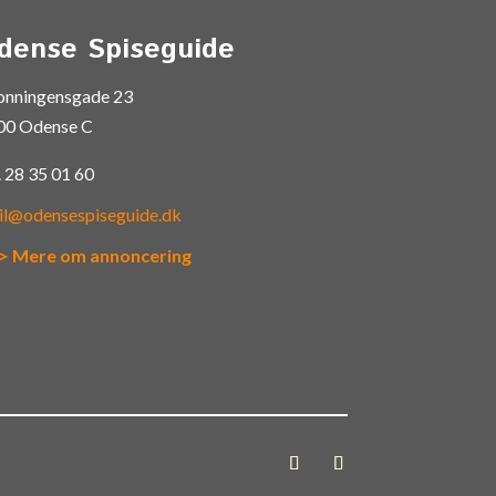
dense Spiseguide
onningensgade 23
00 Odense C
.
28 35 01 60
il@odensespiseguide.dk
> Mere om annoncering