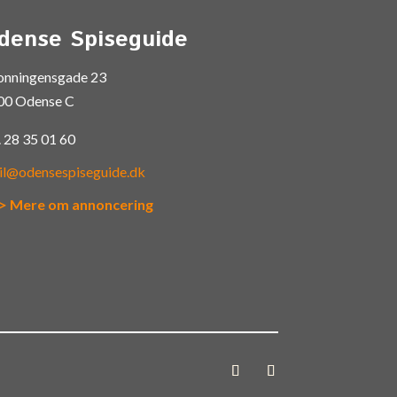
dense Spiseguide
onningensgade 23
00 Odense C
.
28 35 01 60
il@odensespiseguide.dk
> Mere om annoncering