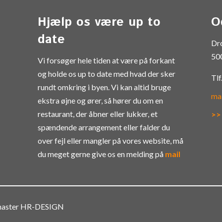
Hjælp os være up to
O
date
Dr
50
Vi forsøger hele tiden at være på forkant
og holde os up to date med hvad der sker
Tlf
rundt omkring i byen. Vi kan altid bruge
ma
ekstra øjne og ører, så hører du om en
restaurant, der åbner eller lukker, et
>>
spændende arrangement eller falder du
over fejl eller mangler på vores website, må
du meget gerne give os en melding på
mail
bmaster HR-DESIGN