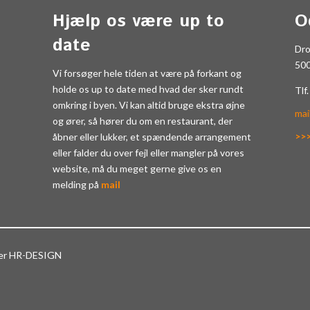
Hjælp os være up to
O
date
Dr
50
Vi forsøger hele tiden at være på forkant og
holde os up to date med hvad der sker rundt
Tlf
omkring i byen. Vi kan altid bruge ekstra øjne
mai
og ører, så hører du om en restaurant, der
>>
åbner eller lukker, et spændende arrangement
eller falder du over fejl eller mangler på vores
website, må du meget gerne give os en
melding på
mail
ter HR-DESIGN