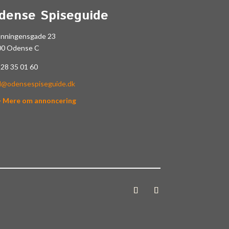
dense Spiseguide
onningensgade 23
00 Odense C
.
28 35 01 60
l@odensespiseguide.dk
> Mere om annoncering