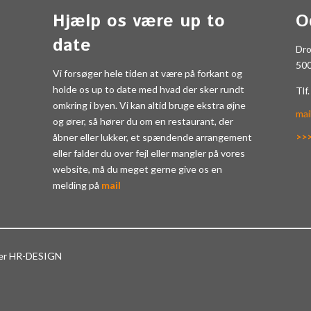
Hjælp os være up to
O
date
Dr
50
Vi forsøger hele tiden at være på forkant og
holde os up to date med hvad der sker rundt
Tlf
omkring i byen. Vi kan altid bruge ekstra øjne
mai
og ører, så hører du om en restaurant, der
>>
åbner eller lukker, et spændende arrangement
eller falder du over fejl eller mangler på vores
website, må du meget gerne give os en
melding på
mail
ter HR-DESIGN