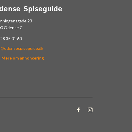
dense Spiseguide
onningensgade 23
00 Odense C
.
28 35 01 60
l@odensespiseguide.dk
> Mere om annoncering