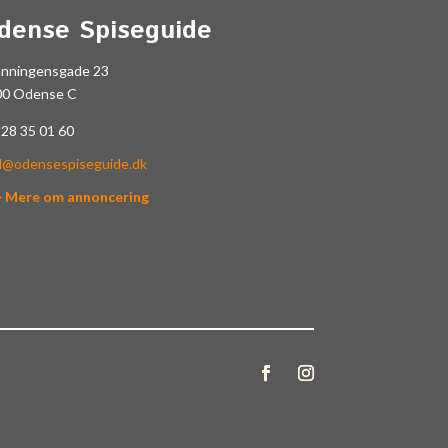
dense Spiseguide
onningensgade 23
00 Odense C
.
28 35 01 60
l@odensespiseguide.dk
> Mere om annoncering