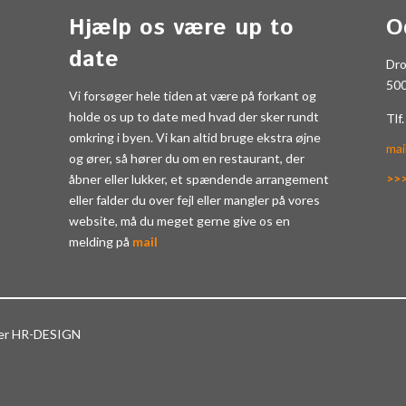
Hjælp os være up to
O
date
Dr
50
Vi forsøger hele tiden at være på forkant og
holde os up to date med hvad der sker rundt
Tlf
omkring i byen. Vi kan altid bruge ekstra øjne
mai
og ører, så hører du om en restaurant, der
>>
åbner eller lukker, et spændende arrangement
eller falder du over fejl eller mangler på vores
website, må du meget gerne give os en
melding på
mail
ter HR-DESIGN