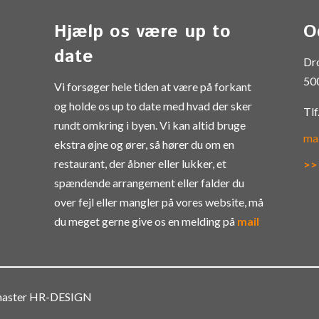
Hjælp os være up to
O
date
Dr
50
Vi forsøger hele tiden at være på forkant
og holde os up to date med hvad der sker
Tlf
rundt omkring i byen. Vi kan altid bruge
ma
ekstra øjne og ører, så hører du om en
restaurant, der åbner eller lukker, et
>>
spændende arrangement eller falder du
over fejl eller mangler på vores website, må
du meget gerne give os en melding på
mail
bmaster HR-DESIGN