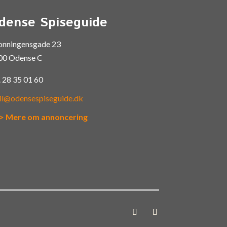
dense Spiseguide
onningensgade 23
00 Odense C
.
28 35 01 60
il@odensespiseguide.dk
> Mere om annoncering