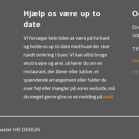
Hjælp os være up to
O
date
Dr
50
Vi forsøger hele tiden at være på forkant
og holde os up to date med hvad der sker
Tlf
rundt omkring i byen. Vi kan altid bruge
ma
ekstra øjne og ører, så hører du om en
restaurant, der åbner eller lukker, et
>>
spændende arrangement eller falder du
over fejl eller mangler på vores website, må
du meget gerne give os en melding på
mail
bmaster HR-DESIGN