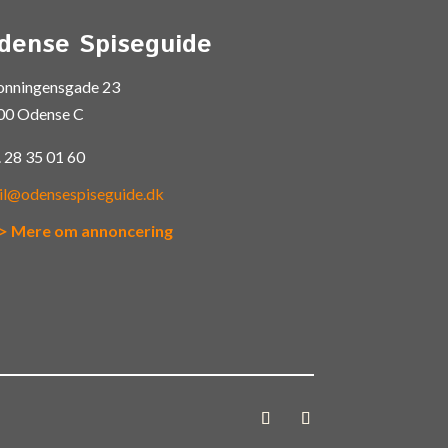
dense Spiseguide
onningensgade 23
00 Odense C
.
28 35 01 60
il@odensespiseguide.dk
> Mere om annoncering