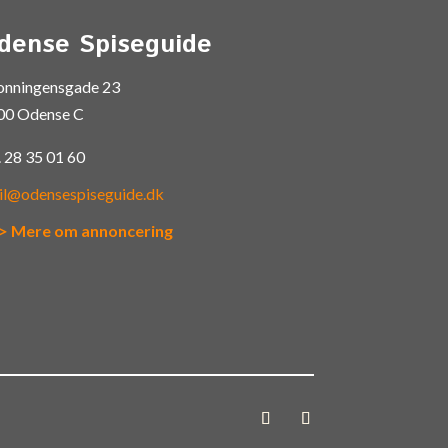
dense Spiseguide
onningensgade 23
00 Odense C
.
28 35 01 60
il@odensespiseguide.dk
> Mere om annoncering