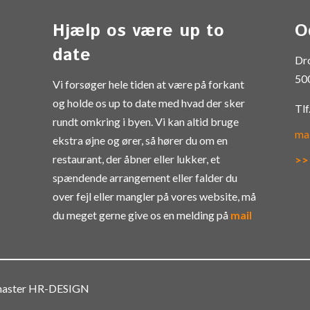
Hjælp os være up to
O
date
Dr
50
Vi forsøger hele tiden at være på forkant
og holde os up to date med hvad der sker
Tlf
rundt omkring i byen. Vi kan altid bruge
ma
ekstra øjne og ører, så hører du om en
restaurant, der åbner eller lukker, et
>>
spændende arrangement eller falder du
over fejl eller mangler på vores website, må
du meget gerne give os en melding på
mail
bmaster HR-DESIGN