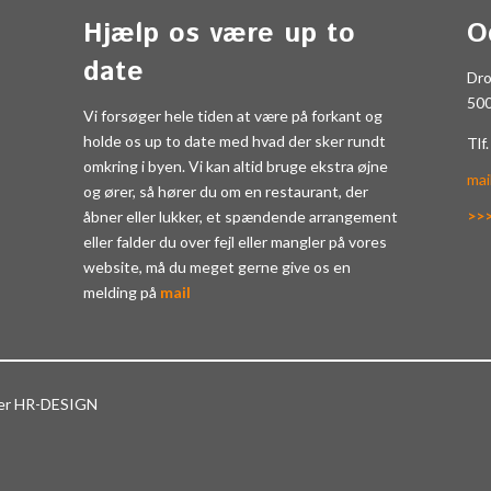
Hjælp os være up to
O
date
Dr
50
Vi forsøger hele tiden at være på forkant og
holde os up to date med hvad der sker rundt
Tlf
omkring i byen. Vi kan altid bruge ekstra øjne
mai
og ører, så hører du om en restaurant, der
>>
åbner eller lukker, et spændende arrangement
eller falder du over fejl eller mangler på vores
website, må du meget gerne give os en
melding på
mail
ter HR-DESIGN