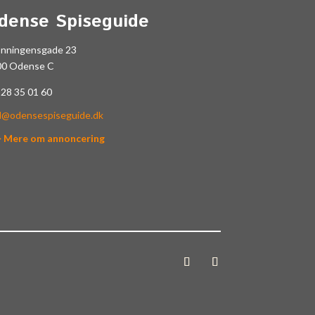
dense Spiseguide
onningensgade 23
00 Odense C
.
28 35 01 60
l@odensespiseguide.dk
> Mere om annoncering