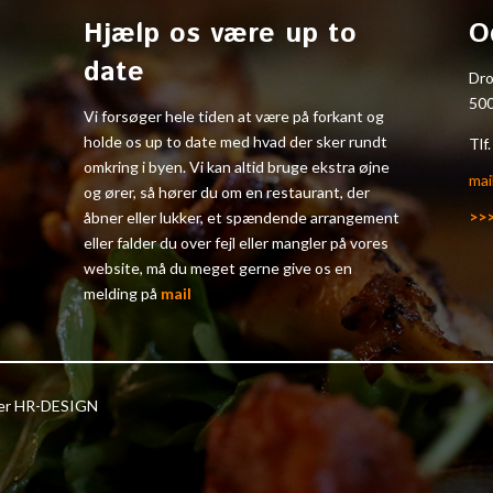
Hjælp os være up to
O
date
Dr
50
Vi forsøger hele tiden at være på forkant og
holde os up to date med hvad der sker rundt
Tlf
omkring i byen. Vi kan altid bruge ekstra øjne
mai
og ører, så hører du om en restaurant, der
>>
åbner eller lukker, et spændende arrangement
eller falder du over fejl eller mangler på vores
website, må du meget gerne give os en
melding på
mail
ter HR-DESIGN