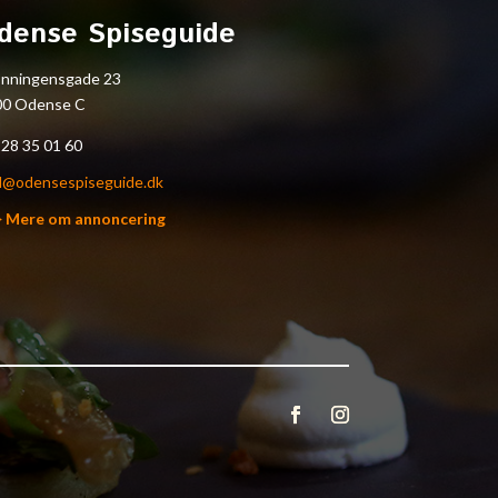
dense Spiseguide
onningensgade 23
00 Odense C
.
28 35 01 60
l@odensespiseguide.dk
> Mere om annoncering