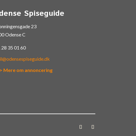
dense Spiseguide
onningensgade 23
00 Odense C
.
28 35 01 60
il@odensespiseguide.dk
> Mere om annoncering