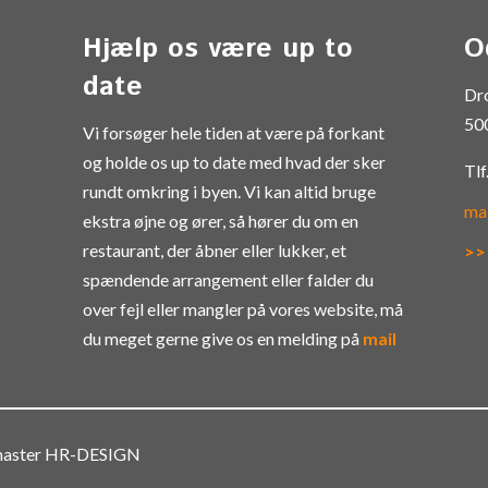
Hjælp os være up to
O
date
Dr
50
Vi forsøger hele tiden at være på forkant
og holde os up to date med hvad der sker
Tlf
rundt omkring i byen. Vi kan altid bruge
ma
ekstra øjne og ører, så hører du om en
restaurant, der åbner eller lukker, et
>>
spændende arrangement eller falder du
over fejl eller mangler på vores website, må
du meget gerne give os en melding på
mail
bmaster HR-DESIGN