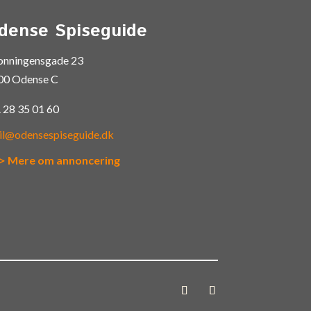
dense Spiseguide
onningensgade 23
00 Odense C
.
28 35 01 60
il@odensespiseguide.dk
> Mere om annoncering