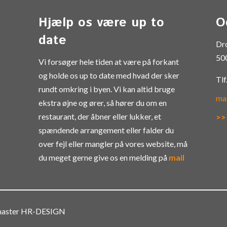
Hjælp os være up to
O
date
Dr
50
Vi forsøger hele tiden at være på forkant
og holde os up to date med hvad der sker
Tlf
rundt omkring i byen. Vi kan altid bruge
ma
ekstra øjne og ører, så hører du om en
restaurant, der åbner eller lukker, et
>>
spændende arrangement eller falder du
over fejl eller mangler på vores website, må
du meget gerne give os en melding på
mail
bmaster HR-DESIGN