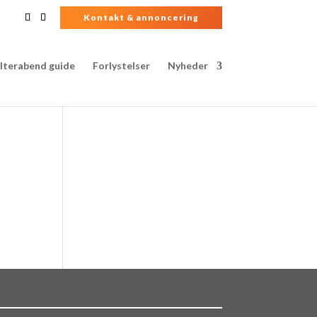
Kontakt & annoncering
lterabend guide
Forlystelser
Nyheder