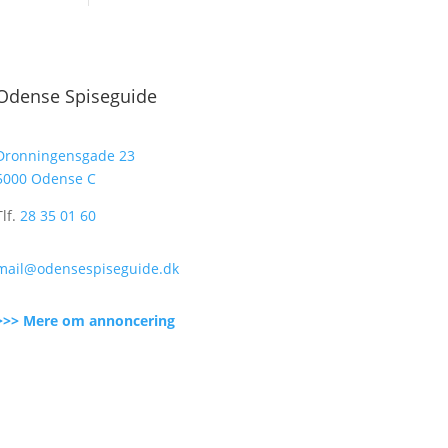
Odense Spiseguide
Dronningensgade 23
5000 Odense C
Tlf.
28 35 01 60
mail@odensespiseguide.dk
>>> Mere om annoncering