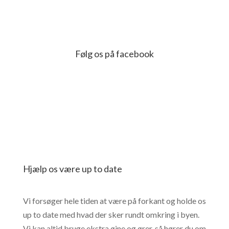
Følg os på facebook
Hjælp os være up to date
Vi forsøger hele tiden at være på forkant og holde os
up to date med hvad der sker rundt omkring i byen.
Vi kan altid bruge ekstra øjne og ører, så hører du om