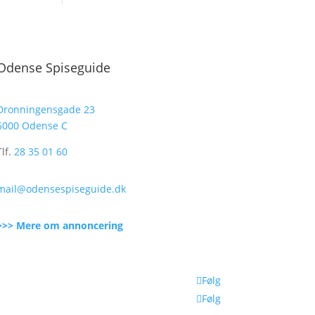
Odense Spiseguide
Dronningensgade 23
5000 Odense C
Tlf.
28 35 01 60
mail@odensespiseguide.dk
>>> Mere om annoncering
Følg
Følg