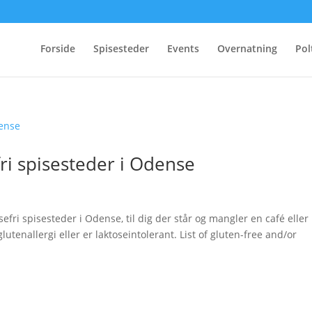
Forside
Spisesteder
Events
Overnatning
Pol
fri spisesteder i Odense
osefri spisesteder i Odense, til dig der står og mangler en café eller
enallergi eller er laktoseintolerant. List of gluten-free and/or