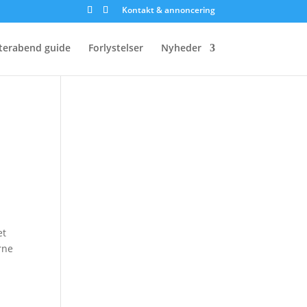
Kontakt & annoncering
terabend guide
Forlystelser
Nyheder
et
rne