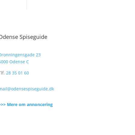
Odense Spiseguide
Dronningensgade 23
5000 Odense C
Tlf.
28 35 01 60
mail@odensespiseguide.dk
>>> Mere om annoncering