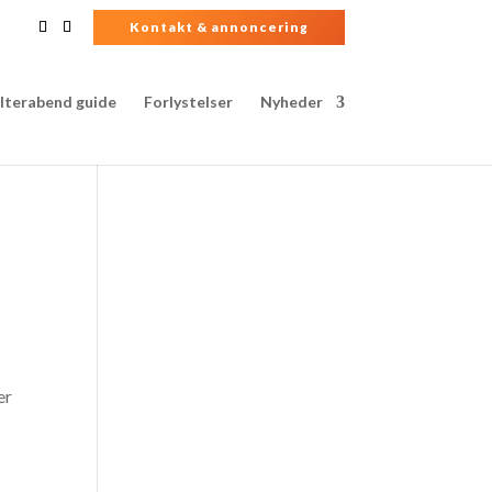
Kontakt & annoncering
lterabend guide
Forlystelser
Nyheder
er