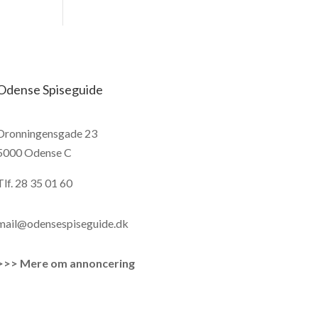
Odense Spiseguide
Dronningensgade 23
5000 Odense C
Tlf.
28 35 01 60
mail@odensespiseguide.dk
>>> Mere om annoncering