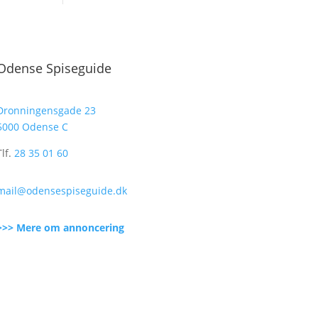
Odense Spiseguide
Dronningensgade 23
5000 Odense C
Tlf.
28 35 01 60
mail@odensespiseguide.dk
>>> Mere om annoncering