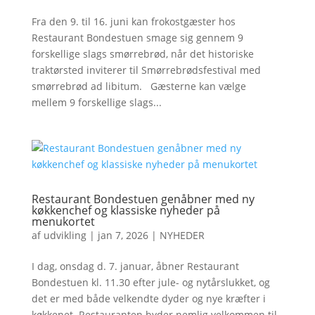
Fra den 9. til 16. juni kan frokostgæster hos
Restaurant Bondestuen smage sig gennem 9
forskellige slags smørrebrød, når det historiske
traktørsted inviterer til Smørrebrødsfestival med
smørrebrød ad libitum. Gæsterne kan vælge
mellem 9 forskellige slags...
Restaurant Bondestuen genåbner med ny
køkkenchef og klassiske nyheder på
menukortet
af
udvikling
|
jan 7, 2026
|
NYHEDER
I dag, onsdag d. 7. januar, åbner Restaurant
Bondestuen kl. 11.30 efter jule- og nytårslukket, og
det er med både velkendte dyder og nye kræfter i
køkkenet. Restauranten byder nemlig velkommen til