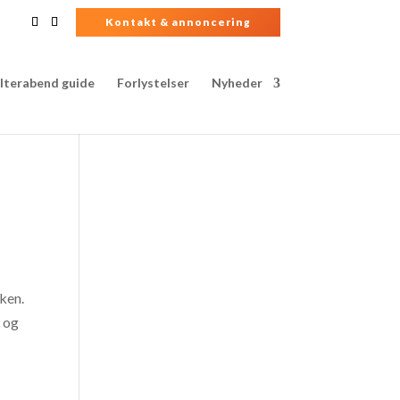
Kontakt & annoncering
lterabend guide
Forlystelser
Nyheder
ken.
u og