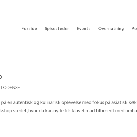
Forside
Spisesteder
Events
Overnatning
Po
p
I ODENSE
på en autentisk og kulinarisk oplevelse med fokus på asiatisk køk
okshop stedet, hvor du kan nyde frisklavet mad tilberedt med omh