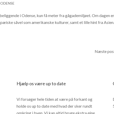
 ODENSE
 beliggende i Odense, kun få meter fra gågademiljøet. Om dagen e
æiske såvel som amerikanske kulturer, samt et lille hint fra Asien.
Næste post
Hjælp os være up to date
Vi forsøger hele tiden at være på forkant og
holde os up to date med hvad der sker rundt
omkring i byen. Vi kan altid bruge ekstra øjne