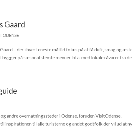
s Gaard
I ODENSE
aard – der i hvert eneste måltid fokus på at få duft, smag og æst
rtet bygger på sæsonafstemte menuer, bl.a. med lokale råvarer fra de
guide
r og andre overnatningssteder i Odense, foruden VisitOdense,
l inspirationen til alle turisterne og andet godtfolk der vil ud at n