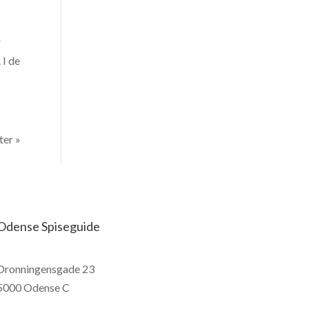
r
 I de
er »
Odense Spiseguide
Dronningensgade 23
5000 Odense C