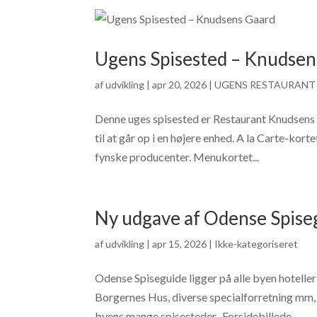
Ugens Spisested – Knudsen
af
udvikling
|
apr 20, 2026
|
UGENS RESTAURANT 
Denne uges spisested er Restaurant Knudsens G
til at går op i en højere enhed. A la Carte-ko
fynske producenter. Menukortet...
Ny udgave af Odense Spise
af
udvikling
|
apr 15, 2026
|
Ikke-kategoriseret
Odense Spiseguide ligger på alle byen hotelle
Borgernes Hus, diverse specialforretning mm, ti
byens mange spisesteder. Forsidebillede...